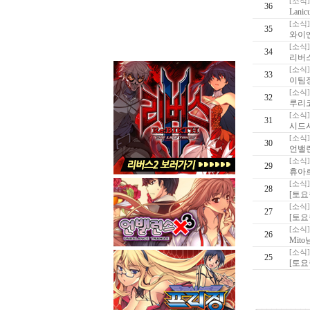
[소식]
36
Lan
[소식]
35
와이
[소식]
34
리버스
[소식]
33
이팀
[소식]
32
루리
[소식]
31
시드사
[소식]
30
언밸런
[소식]
29
휴아
[소식]
28
[토요
[소식]
27
[토요
[소식]
26
Mit
[소식]
25
[토요