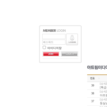
아이디저장
[소식]
39
[특급
[소식]
38
아트림
[소식]
37
둥실