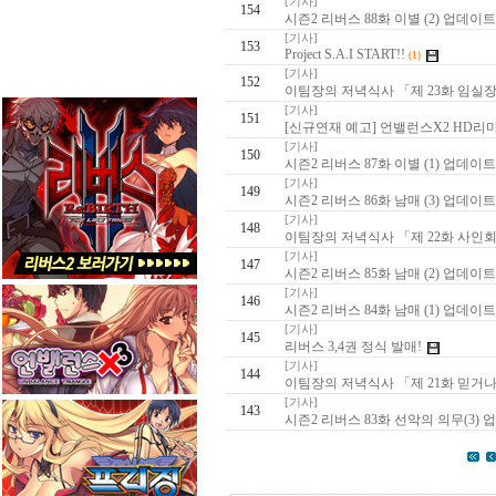
[기사]
154
시즌2 리버스 88화 이별 (2) 업데이트
[기사]
153
Project S.A.I START!!
(1)
[기사]
152
이팀장의 저녁식사 「제 23화 임실
[기사]
151
[신규연재 예고] 언밸런스X2 HD리
[기사]
150
시즌2 리버스 87화 이별 (1) 업데이트
[기사]
149
시즌2 리버스 86화 남매 (3) 업데이트
[기사]
148
이팀장의 저녁식사 「제 22화 사인
[기사]
147
시즌2 리버스 85화 남매 (2) 업데이트
[기사]
146
시즌2 리버스 84화 남매 (1) 업데이트
[기사]
145
리버스 3,4권 정식 발매!
[기사]
144
이팀장의 저녁식사 「제 21화 믿거
[기사]
143
시즌2 리버스 83화 선악의 의무(3) 