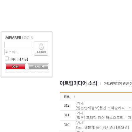
아이디저장
[기사]
312
[일본연재정보]웹진 코믹발키리「프리
[기사]
311
[일본] 프리징-페어 러브스토리-「제
[기사]
310
Daum웹툰에 프리징시즌2 [초월편] 