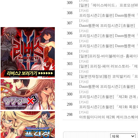
[기사]
309
[일본]「에이스메이드」 프로모션MO
[기사]
308
프리징시즌2 [초월편] Daum웹툰에
[기사]
307
Daum웹툰에 프리징시즌2 [초월편]
[기사]
306
프리징시즌2 [초월편] Daum웹툰
[기사]
305
프리징시즌2 [초월편] Daum웹툰
[기사]
304
[일본]프리징-바이블레이션- 홈페이
[기사]
303
[일본] 프리징-페어 러브스토리-「
[기사]
302
[일본연재정보]웹진 코믹발키리「프리
[기사]
301
Daum웹툰에 프리징시즌2 [초월편]
[기사]
300
프리징시즌2 [초월편] 「제2화 관계
[기사]
299
프리징시즌2 [초월편] 「제1화 폭풍
[기사]
298
아트림미디어의 제2회 케이크스퀘어